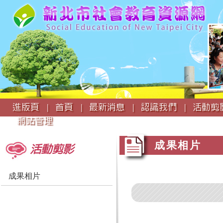
:::
進版頁 |
首頁 |
最新消息 |
認識我們 |
活動剪影
網站管理
:::
:::
成果相片
活動剪影
成果相片