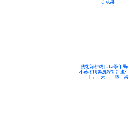
染成果
[藝術深耕網] 113學年
小藝術與美感深耕計畫~
「土」「木」「藝」