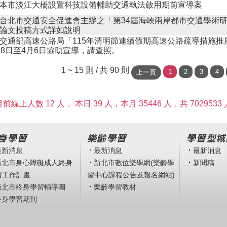
本市淡江大橋設置科技設備輔助交通執法啟用期前宣導案
台北市交通安全促進會主辦之「第34屆海峽兩岸都市交通學術
論文投稿方式詳如說明
交通部高速公路局「115年清明節連續假期高速公路疏導措施推
18日至4月6日協助宣導，請查照。
1 ~ 15 則 / 共 90 則
目前線上人數 12 人，
本日 39 人，本月 35446 人，共 7029533 
身學習
樂齡學習
學習型城
最新消息
最新消息
最新消息
新北市身心障礙成人終身
新北市數位樂學網(樂齡學
新聞稿
習工作計畫
習中心課程公告及報名網站)
新北市終身學習輔導團
樂齡學習教材
終身學習期刊