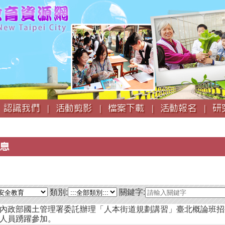
跳
到
主
要
內
容
認識我們 |
活動剪影 |
檔案下載 |
活動報名 |
研
息
類別:
關鍵字:
內政部國土管理署委託辦理「人本街道規劃講習」臺北概論班招
人員踴躍參加。