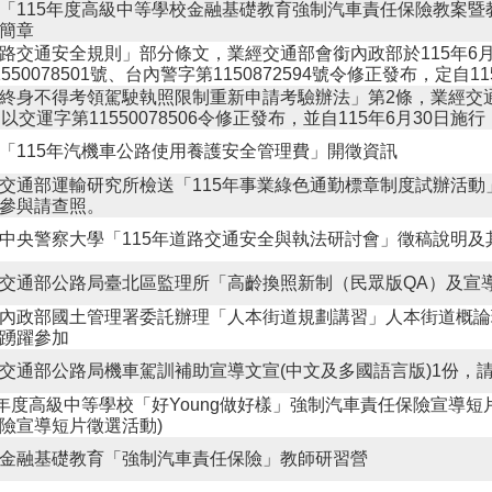
「115年度高級中等學校金融基礎教育強制汽車責任保險教案暨
簡章
路交通安全規則」部分條文，業經交通部會銜內政部於115年6月
1550078501號、台內警字第1150872594號令修正發布，定自1
終身不得考領駕駛執照限制重新申請考驗辦法」第2條，業經交通
日以交運字第11550078506令修正發布，並自115年6月30日施行
「115年汽機車公路使用養護安全管理費」開徵資訊
交通部運輸研究所檢送「115年事業綠色通勤標章制度試辦活動
參與請查照。
中央警察大學「115年道路交通安全與執法研討會」徵稿說明及
交通部公路局臺北區監理所「高齡換照新制（民眾版QA）及宣
內政部國土管理署委託辦理「人本街道規劃講習」人本街道概論
踴躍參加
交通部公路局機車駕訓補助宣導文宣(中文及多國語言版)1份，
5年度高級中等學校「好Young做好樣」強制汽車責任保險宣導短
險宣導短片徵選活動)
金融基礎教育「強制汽車責任保險」教師研習營