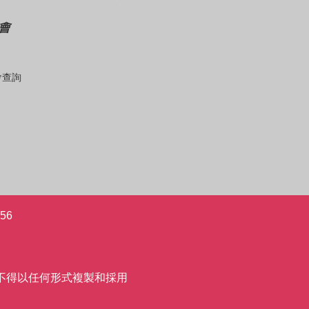
會
會查詢
56
允許,不得以任何形式複製和採用