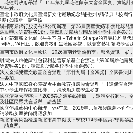
：花蓮縣政府舉辦「115年第九屆花蓮蘭亭大會全國賽」實施計
學生參加。
臺北市政府文化局臺灣新文化運動紀念館開放申請借展「校園行
訊詳如說明，請查照。
聯邦商業銀行股份有限公司辦理「第26屆藝童愛媽咪·愛地球兒
活動辦法等資料各1份，請鼓勵所屬幼兒園及國小學生踴躍參加
文化部蒙藏文化館《生生不息－Tsherin Sherpa的喜馬拉雅
15年5月24日止，歡迎貴校師生蒞臨參觀，以豐富藝術領域學習
臺南市政府文化局檢送「2026臺南管樂藝術季」報名資訊一案
財團法人維他露社會福利慈善事業基金會辦理「第36屆維他露
等資料各1份，請鼓勵所屬各校學生踴躍參加。
法人金鴻兒童文教基金會辦理「第廿九屆【金鴻獎】全國書法比
生參加。
法人中華國際身心障礙者生命教育推廣協會辦理「【環保愛台灣
中小學生環保繪畫比賽」，請鼓勵所屬學生參加。
國立清華大學辦理「2026春之清華藝術節」，邀請全校師生、
及社區民眾共襄盛舉，請查照。
國立傳統藝術中心辦理「偶•有戲－2026年兒童布袋戲劇本創作
請鼓勵所屬教師踴躍參加。
新北市美術館檢送新北市高中職以下學校114學年度第2學期參
，請查照。