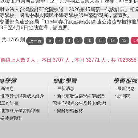
026新北市河海音樂季」之「海洋獨立音樂大賞」競賽，即日起
財團法人台灣設計研究院檢送「2026第45屆新一代設計展」相
等學校、國民中學與國民小學等學校師生蒞臨觀展，請查照。
交通部高速公路局「115年清明節連續假期高速公路疏導措施推
18日至4月6日協助宣導，請查照。
 / 共 1765 則
前線上人數 9 人，
本日 3707 人，本月 32771 人，共 7026858
身學習
樂齡學習
學習型城
最新消息
最新消息
最新消息
新北市身心障礙成人終身
新北市數位樂學網(樂齡學
新聞稿
習工作計畫
習中心課程公告及報名網站)
新北市終身學習輔導團
樂齡學習教材
終身學習期刊