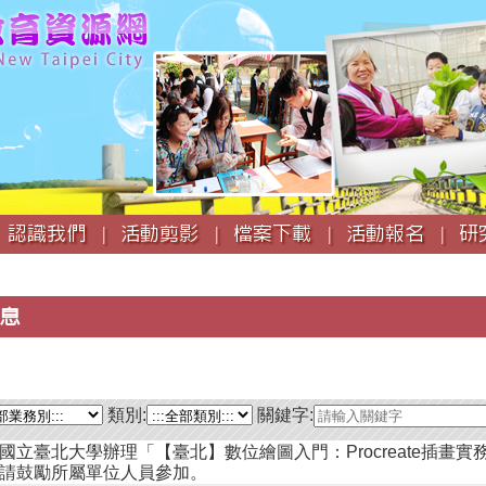
跳
到
主
要
內
容
認識我們 |
活動剪影 |
檔案下載 |
活動報名 |
研
息
類別:
關鍵字:
國立臺北大學辦理「【臺北】數位繪圖入門：Procreate插畫實
請鼓勵所屬單位人員參加。