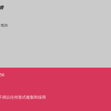
會
會查詢
56
允許,不得以任何形式複製和採用