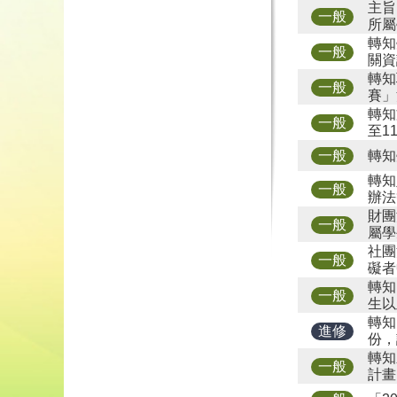
主旨
一般
所屬
轉知
一般
關資
轉知
一般
賽」
轉知
一般
至1
轉知
一般
轉知
一般
辦法
財團
一般
屬學
社團
一般
礙者
轉知
一般
生以
轉知
進修
份，
轉知
一般
計畫