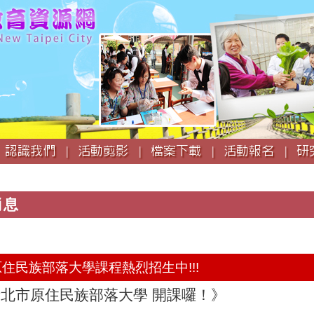
跳
到
主
要
內
容
認識我們 |
活動剪影 |
檔案下載 |
活動報名 |
研
消息
市原住民族部落大學課程熱烈招生中!!!
新北市原住民族部落大學 開課囉！》