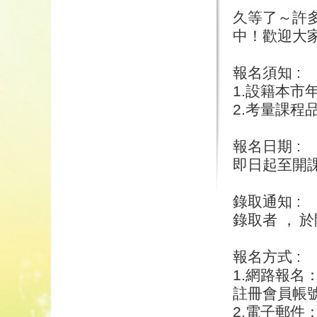
久等了～許
中！歡迎大
報名須知 :
1.設籍本市
2.考量課程
報名日期 :
即日起至開
錄取通知 :
錄取者 ，
於
報名方式 :
1.網路報
註冊會員帳
2.電子郵件