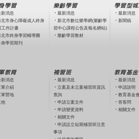
身學習
樂齡學習
學習型城
最新消息
最新消息
最新消息
新北市身心障礙成人終身
新北市數位樂學網(樂齡學
新聞稿
習工作計畫
習中心課程公告及報名網站)
新北市終身學習輔導團
樂齡學習教材
終身學習期刊
軍教育
補習班
教育基金
最新消息
最新消息
最新消息
童軍介紹
立案及未立案補習班資訊
申請說明
童軍營地
查詢
教育基金
其他
申請立案文件
答客問
申請變更資料
相關文件
相關文件
申請設立短期補習班注意
事項