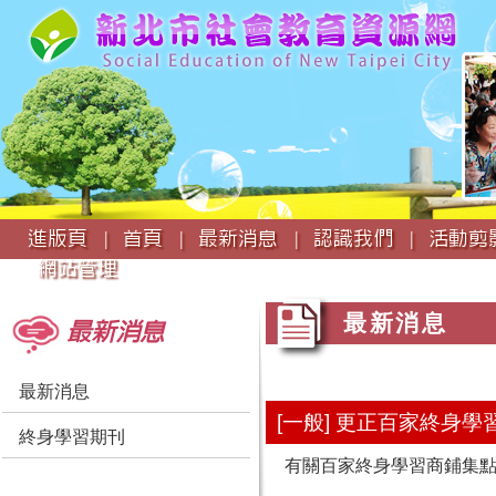
:::
進版頁 |
首頁 |
最新消息 |
認識我們 |
活動剪影
網站管理
:::
:::
最新消息
最新消息
最新消息
[一般] 更正百家終身
終身學習期刊
有關百家終身學習商鋪集點