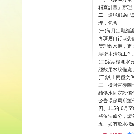
稽查計畫」辦理
二、環境部為已
理，包含：
(一)每月定期維
各班應自行或委
管理飲水機，定
境衛生清潔工作
(二)定期檢測水
經飲用水設備處
(三)以上兩種
三、檢附宣導圖
續供水固定設備
公告環保局所製
四、115年6
將依法處分，請
五、如有飲水機維