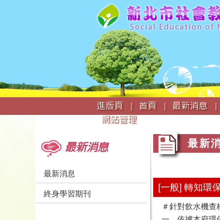
:::
進版頁 |
首頁 |
最新消息 |
網站管理
:::
:::
最新
最新消息
最新消息
[一般] 轉知
終身學習期刊
＃針對飲水機查核輔
一、依據本府環保