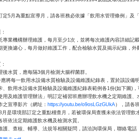
。
訂定5月為重點宣導月，請各班務必依據「飲用水管理條例」及
護：
託專業機構辦理維護，每月至少1次，並將每次維護內容詳細記
期更換濾心，每月做好維護工作，配合檢驗水質及揭示紀錄，外
。
質：
理後水質，應每隔3個月檢測大腸桿菌群。
文件應將每一飲用水設備水質檢驗及設備維護紀錄表，置於該設備
卡、飲用水設備水質檢驗及設備維護紀錄表範例各1份(如下圖)
使用及維護管理辦法」明訂定補習班應辦理飲水機之定期維護、水
作之宣導影片（網址：
https://youtu.be/o9osLGzGUkA
），請各
月至8月是環境部訂定之重點稽查月，若被環保局查獲未依法管理
各班依法定期維護飲水機及檢測水質。
護、查核、輔導、法規等相關疑問，請洽詢環保局，聯絡電話：(02)29