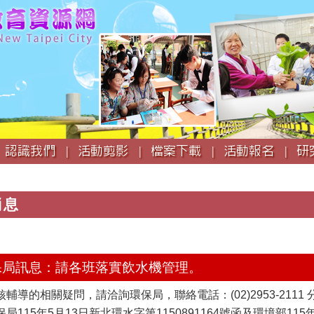
跳
到
主
要
內
容
認識我們 |
活動剪影 |
檔案下載 |
活動報名 |
研
消息
環保局訊息：請各班落實飲水機管理。
導的相關疑問，請洽詢環保局，聯絡電話：(02)2953-2111 分
局115年5月13日新北環水字第1150891164號函及環境部1