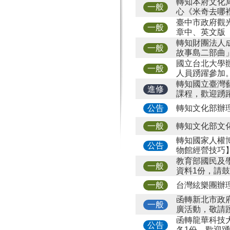
轉知本府文化局
一般
心《米奇去哪
臺中市政府觀
一般
章中、英文版
轉知財團法人成
一般
故事島二部曲
國立台北大學
一般
人員踴躍參加
轉知國立臺灣
進修
課程，歡迎踴
轉知文化部辦
公告
轉知文化部文
一般
轉知國家人權博
公告
物館經營技巧
教育部國民及
一般
資料1份，請
台灣絃樂團辦
一般
函轉新北市政
一般
廣活動，敬請
函轉龍華科技
公告
各1份，歡迎