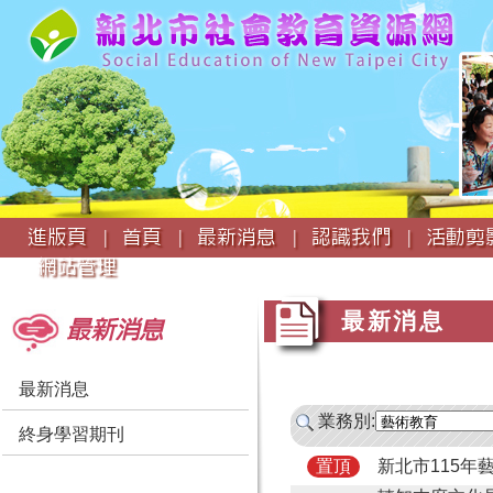
:::
進版頁 |
首頁 |
最新消息 |
認識我們 |
活動剪影
網站管理
:::
:::
最新消息
最新消息
最新消息
業務別:
終身學習期刊
新北市115年
置頂