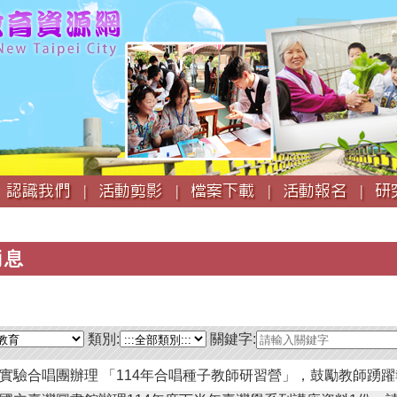
跳
到
主
要
內
容
認識我們 |
活動剪影 |
檔案下載 |
活動報名 |
研
消息
類別:
關鍵字:
實驗合唱團辦理 「114年合唱種子教師研習營」，鼓勵教師踴