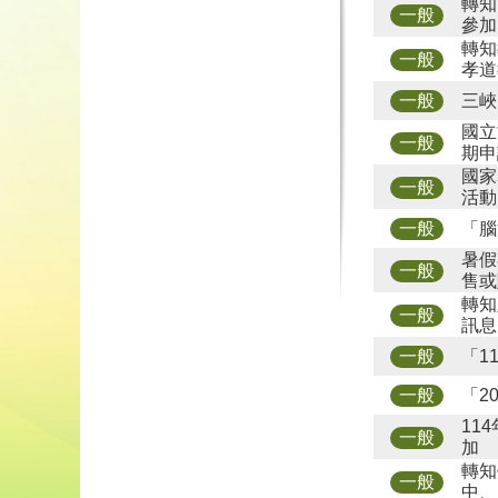
轉知
一般
參加
轉知
一般
孝道
三峽
一般
國立
一般
期申
國家
一般
活動
「腦
一般
暑假
一般
售或
轉知
一般
訊息
「1
一般
「2
一般
11
一般
加
轉知
一般
中、