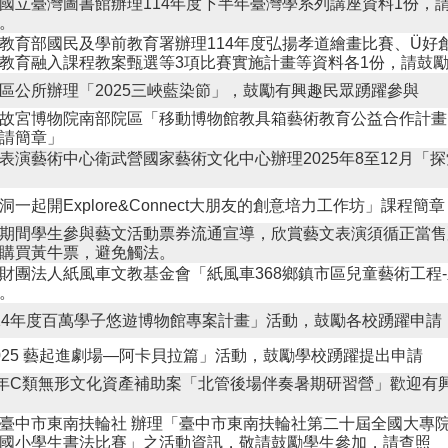
國立臺灣圖書館辦理114年度下半年臺灣學系列講座資料1份，
。
教育部國民及學前教育署辦理114年度弘揚孝道繪畫比賽、Ü好
教育融入課程教案甄選等3項比賽實施計畫等資料各1份，請鼓
區公所辦理「2025三峽藍染節」，鼓勵有興趣民眾踴躍參與
故宮博物院南部院區「移動博物館教具箱藝術教育公益合作計畫1
請簡章」
表演藝術中心衛武營國家藝術文化中心辦理2025年8至12月「
洞一起開Explore&Connect大朋友的創意培力工作坊」課程簡章
期間學生參與藝文活動票券流通宣導，欣賞藝文表演須循正當售
購買黃牛票，避免觸法。
財團法人紙風車文教基金會「紙風車368鄉鎮市區兒童藝術工程
。
14年度百萬學子悠遊博物館專案計畫」活動，鼓勵各校踴躍申請
025 藝起進劇場—阿卡貝拉篇」活動，鼓勵學校踴躍提出申請
4年C類無形文化資產補助案「北管後場伴奏暑期研習營」歡迎有
臺中市東南扶輪社 辦理「臺中市東南扶輪社第二十屆全國大專
國小學生書法比賽」之活動資訊，敬請鼓勵學生參加，請查照