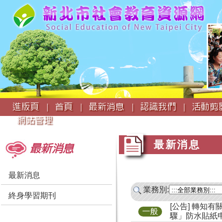
:::
進版頁 |
首頁 |
最新消息 |
認識我們 |
活動剪影
網站管理
:::
:::
最新消息
最新消息
最新消息
業務別:
終身學習期刊
[公告] 轉知
一般
驟」防水貼紙