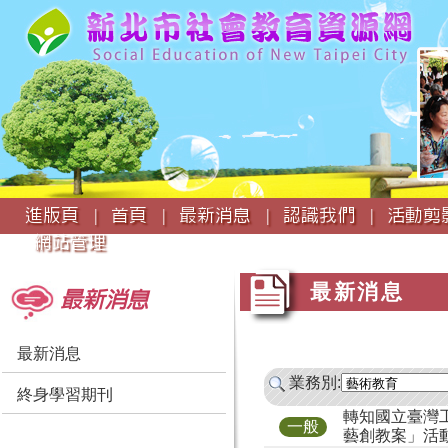
:::
進版頁 |
首頁 |
最新消息 |
認識我們 |
活動剪影
網站管理
:::
:::
最新消息
最新消息
最新消息
業務別:
終身學習期刊
轉知國立臺灣
一般
藝創教案」活