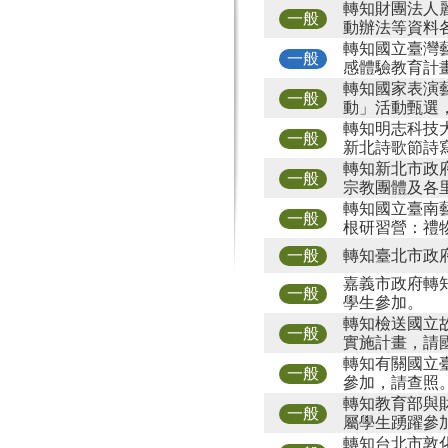
轉知財團法人
一般
動辦法等資料
轉知國立臺灣
一般
感體驗教育計
轉知國家表演
一般
動」活動甄選
轉知明志科技
一般
新北詩歌節詩
轉知新北市政
一般
宗教團體及各
轉知國立臺南藝
一般
根研習營：禮
轉知臺北市政
一般
嘉義市政府轉知
一般
學生參加。
轉知檢送國立故
一般
實施計畫，請
轉知有關國立
一般
參加，請查照
轉知教育部與
一般
屬學生踴躍參
轉知台北市敦化