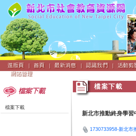
:::
進版頁 |
首頁 |
最新消息 |
認識我們 |
活動剪影
網站管理
:::
檔案下載
檔案下載
檔案下載
新北市推動終身學習中程
1730733958-新北