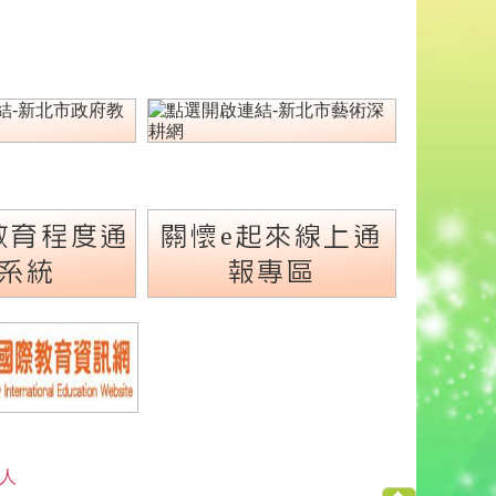
教育程度通
關懷e起來線上通
系統
報專區
 人