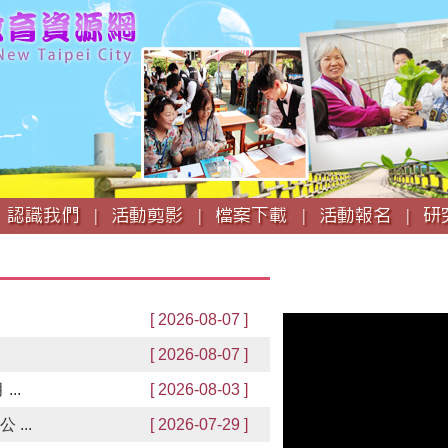
跳
到
主
要
內
容
認識我們 |
活動剪影 |
檔案下載 |
活動報名 |
研
[ 2026-08-07 ]
[ 2026-08-07 ]
..
[ 2026-08-03 ]
...
[ 2026-07-29 ]