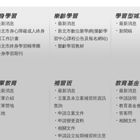
身學習
樂齡學習
學習型城
最新消息
最新消息
最新消息
新北市身心障礙成人終身
新北市數位樂學網(樂齡學
新聞稿
習工作計畫
習中心課程公告及報名網站)
新北市終身學習輔導團
樂齡學習教材
終身學習期刊
軍教育
補習班
教育基金
最新消息
最新消息
最新消息
童軍介紹
立案及未立案補習班資訊
申請說明
童軍營地
查詢
教育基金
其他
申請立案文件
答客問
申請變更資料
相關文件
相關文件
申請設立短期補習班注意