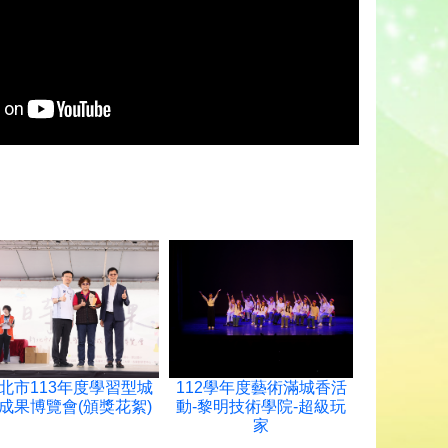
北市113年度學習型城
112學年度藝術滿城香活
成果博覽會(頒獎花絮)
動-黎明技術學院-超級玩
家