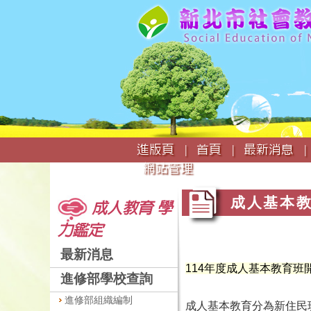
:::
進版頁 |
首頁 |
最新消息 |
網站管理
:::
:::
成人基本教
成人教育 學
力鑑定
最新消息
114年度成人基本教育班
進修部學校查詢
進修部組織編制
成人基本教育分為
新住民