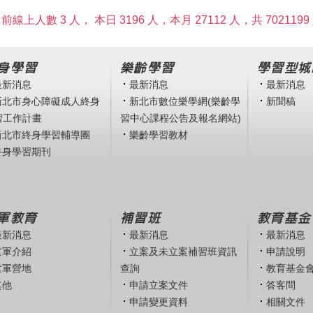
前線上人數 3 人，
本日 3196 人，本月 27112 人，共 7021199
身學習
樂齡學習
學習型城
最新消息
最新消息
最新消息
新北市身心障礙成人終身
新北市數位樂學網(樂齡學
新聞稿
習工作計畫
習中心課程公告及報名網站)
新北市終身學習輔導團
樂齡學習教材
終身學習期刊
軍教育
補習班
教育基金
最新消息
最新消息
最新消息
童軍介紹
立案及未立案補習班資訊
申請說明
童軍營地
查詢
教育基金
其他
申請立案文件
答客問
申請變更資料
相關文件