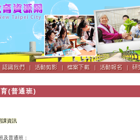
跳
到
主
要
內
容
認識我們 |
活動剪影 |
檔案下載 |
活動報名 |
研
育(普通班)
開課資訊
班
及
普通班
：