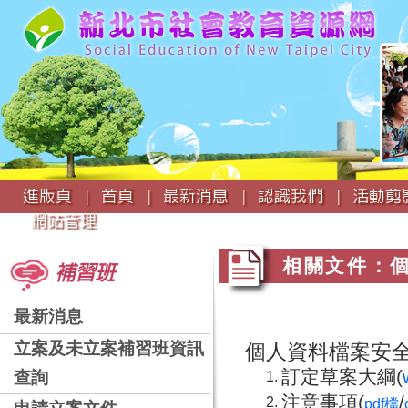
:::
進版頁 |
首頁 |
最新消息 |
認識我們 |
活動剪影
網站管理
:::
:::
相關文件：
補習班
最新消息
立案及未立案補習班資訊
個人資料檔案安
訂定草案大綱(
查詢
注意事項(
/
pdf檔