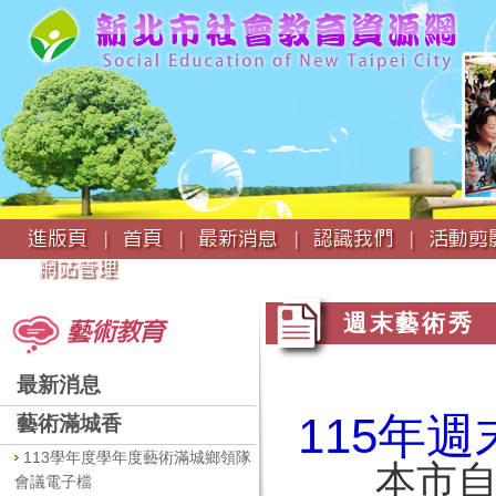
:::
進版頁 |
首頁 |
最新消息 |
認識我們 |
活動剪影
網站管理
:::
:::
週末藝術秀
藝術教育
最新消息
115年
藝術滿城香
113學年度學年度藝術滿城鄉領隊
本市自民
會議電子檔