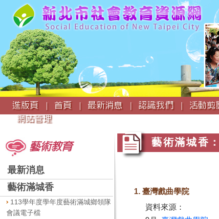
:::
進版頁 |
首頁 |
最新消息 |
認識我們 |
活動剪影
網站管理
:::
:::
藝術滿城香：
藝術教育
最新消息
藝術滿城香
1. 臺灣戲曲學院
113學年度學年度藝術滿城鄉領隊
資料來源：
會議電子檔