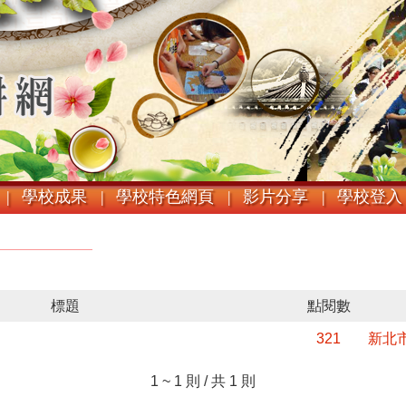
|
學校成果 |
學校特色網頁 |
影片分享 |
學校登入
標題
點閱數
321
新北
1 ~ 1 則 / 共 1 則