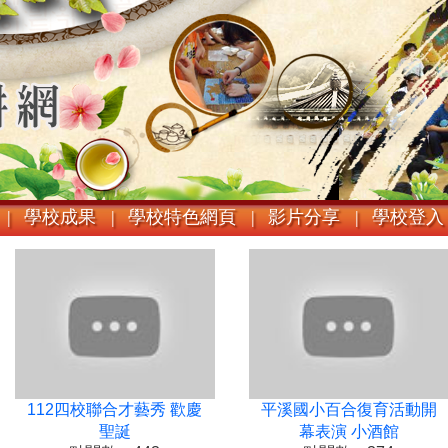
|
學校成果 |
學校特色網頁 |
影片分享 |
學校登入
112四校聯合才藝秀 歡慶
平溪國小百合復育活動開
聖誕
幕表演 小酒館