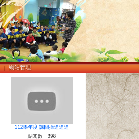
 |
網站管理
112學年度 課間操追追追
點閱數：398