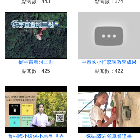
點閱數：443
點閱數：374
從宇宙看阿三哥
中泰國小打擊課教學成果
點閱數：425
點閱數：422
菁桐國小環保小局長 世界
68屆攀岩領畢業證書