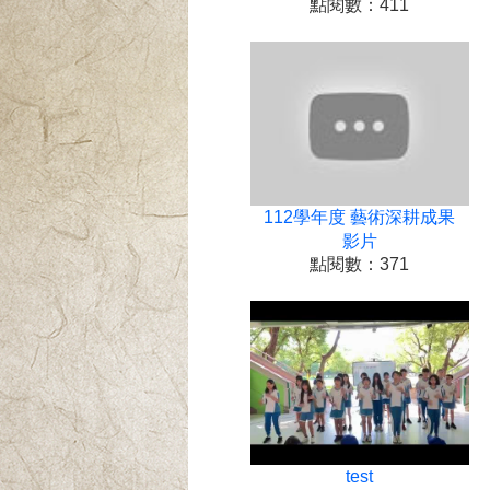
點閱數：411
112學年度 藝術深耕成果
影片
點閱數：371
test