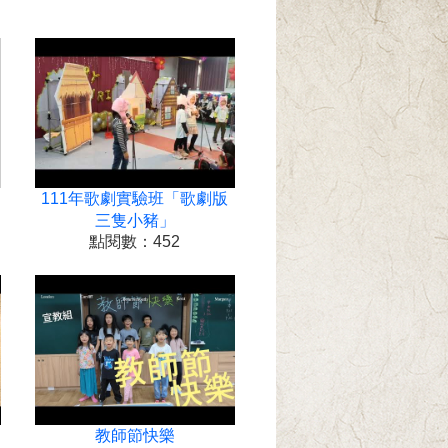
111年歌劇實驗班「歌劇版
三隻小豬」
點閱數：452
教師節快樂