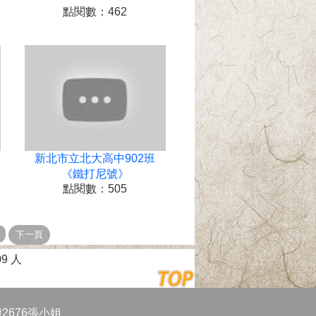
點閱數：462
新北市立北大高中902班
《鐵打尼號》
點閱數：505
9 人
機2676張小姐