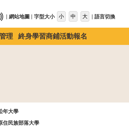
::
|
|
|
網站地圖
字型大小
語言切換
管理
終身學習商鋪活動報名
松年大學
原住民族部落大學