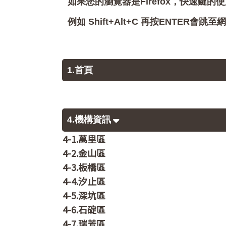
如果您的瀏覽器是Firefox，快速鍵的使
例如 Shift+Alt+C 再按ENTER
1.首頁
4.機構資訊
4-1.萬里區
4-2.金山區
4-3.板橋區
4-4.汐止區
4-5.深坑區
4-6.石碇區
4-7.瑞芳區