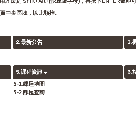
用方法是 Shift+Alt+(快速鍵字母)，再按下ENTER鍵
會跳至網頁中央區塊，以此類推。
2.最新公告
3
5.課程資訊
6
5-1.課程地圖
5-2.課程查詢