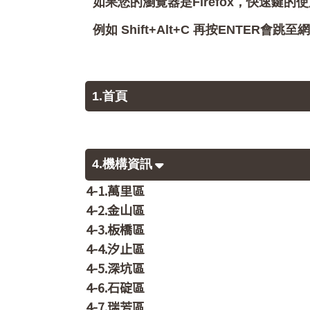
如果您的瀏覽器是Firefox，快速鍵的使
例如 Shift+Alt+C 再按ENTER
1.首頁
4.機構資訊
4-1.萬里區
4-2.金山區
4-3.板橋區
4-4.汐止區
4-5.深坑區
4-6.石碇區
4-7.瑞芳區