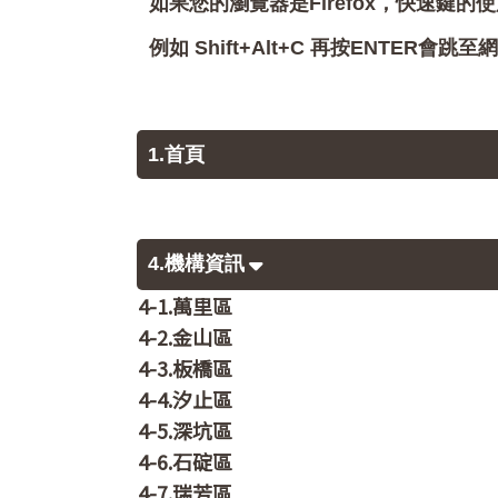
如果您的瀏覽器是Firefox，快速鍵的使
例如 Shift+Alt+C 再按ENTER
1.首頁
4.機構資訊
4-1.萬里區
4-2.金山區
4-3.板橋區
4-4.汐止區
4-5.深坑區
4-6.石碇區
4-7.瑞芳區