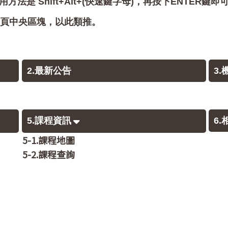
用方法是 Shift+Alt+(快速鍵字母)，再按下ENTER鍵
會跳至網頁中央區塊，以此類推。
2.最新公告
3
5.課程資訊
6
5-1.課程地圖
5-2.課程查詢