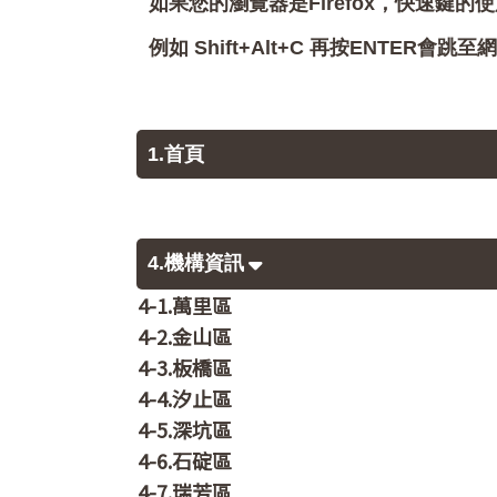
如果您的瀏覽器是Firefox，快速鍵的使
例如 Shift+Alt+C 再按ENTER
1.首頁
4.機構資訊
4-1.萬里區
4-2.金山區
4-3.板橋區
4-4.汐止區
4-5.深坑區
4-6.石碇區
4-7.瑞芳區