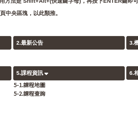
用方法是 Shift+Alt+(快速鍵字母)，再按下ENTER鍵
會跳至網頁中央區塊，以此類推。
2.最新公告
3
5.課程資訊
6
5-1.課程地圖
5-2.課程查詢