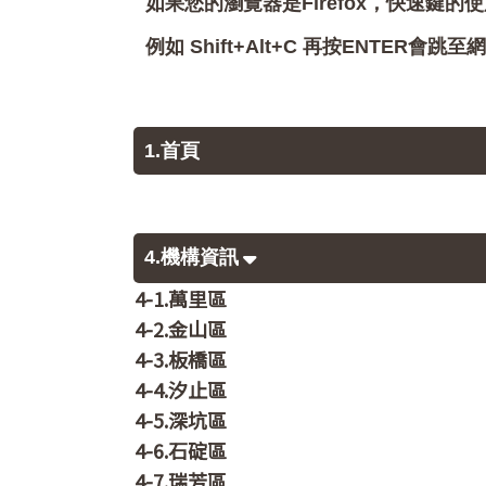
如果您的瀏覽器是Firefox，快速鍵的使
例如 Shift+Alt+C 再按ENTER
1.首頁
4.機構資訊
4-1.萬里區
4-2.金山區
4-3.板橋區
4-4.汐止區
4-5.深坑區
4-6.石碇區
4-7.瑞芳區