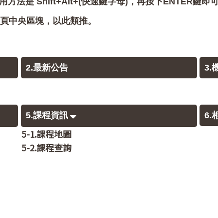
用方法是 Shift+Alt+(快速鍵字母)，再按下ENTER鍵
會跳至網頁中央區塊，以此類推。
2.最新公告
3
5.課程資訊
6
5-1.課程地圖
5-2.課程查詢