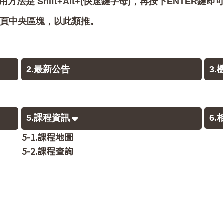
用方法是 Shift+Alt+(快速鍵字母)，再按下ENTER鍵
會跳至網頁中央區塊，以此類推。
2.最新公告
3
5.課程資訊
6
5-1.課程地圖
5-2.課程查詢