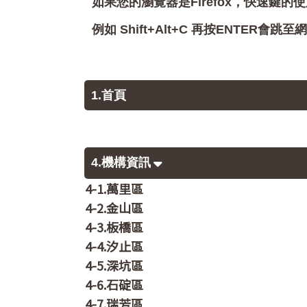
如果您的瀏覽器是Firefox，快速鍵的使
例如 Shift+Alt+C 再按ENTER
1.首頁
4.機構資訊
4-1.萬里區
4-2.金山區
4-3.板橋區
4-4.汐止區
4-5.深坑區
4-6.石碇區
4-7.瑞芳區