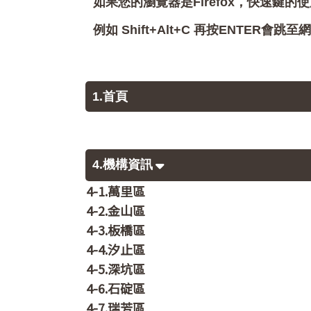
如果您的瀏覽器是Firefox，快速鍵的使
例如 Shift+Alt+C 再按ENTER
1.首頁
4.機構資訊
4-1.萬里區
4-2.金山區
4-3.板橋區
4-4.汐止區
4-5.深坑區
4-6.石碇區
4-7.瑞芳區