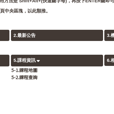
用方法是 Shift+Alt+(快速鍵字母)，再按下ENTER鍵
會跳至網頁中央區塊，以此類推。
2.最新公告
3
5.課程資訊
6
5-1.課程地圖
5-2.課程查詢