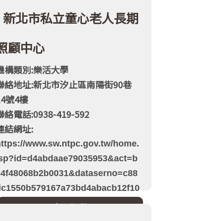
新北市私立童心老人長期
照顧中心
機構類別:樂活大學
聯絡地址:新北市汐止區南陽街90巷
14號4樓
聯絡電話:0938-419-592
連結網址:
https://www.sw.ntpc.gov.tw/home.
jsp?id=d4abdaae79035953&act=b
e4f48068b2b0031&dataserno=c88
dc1550b579167a73bd4abacb12f10