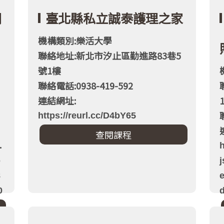
期
臺北縣私立誠泰護理之家
機構類別:樂活大學
聯絡地址:新北市汐止區勤進路83巷5
號1樓
聯絡電話:0938-419-592
連結網址:
https://reurl.cc/D4bY65
.
b
8
0