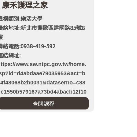
康禾護理之家
機構類別:樂活大學
聯絡地址:新北市鶯歌區建國路85號8
樓
聯絡電話:0938-419-592
連結網址:
https://www.sw.ntpc.gov.tw/home.
jsp?id=d4abdaae79035953&act=b
e4f48068b2b0031&dataserno=c88
dc1550b579167a73bd4abacb12f10