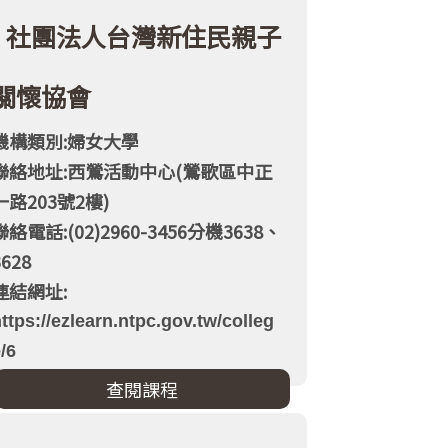
社團法人台灣新住民親子
關懷協會
機構類別:婦女大學
聯絡地址:西鶯活動中心(鶯歌區中正
一路203號2樓)
聯絡電話:(02)2960-3456分機3638、
3628
連結網址:
ttps://ezlearn.ntpc.gov.tw/colleg
/6