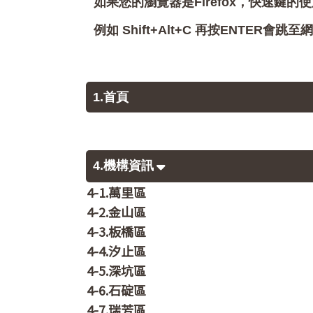
如果您的瀏覽器是Firefox，快速鍵的使
例如 Shift+Alt+C 再按ENTER
1.首頁
4.機構資訊
4-1.萬里區
4-2.金山區
4-3.板橋區
4-4.汐止區
4-5.深坑區
4-6.石碇區
4-7.瑞芳區