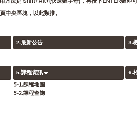
用方法是 Shift+Alt+(快速鍵字母)，再按下ENTER鍵
會跳至網頁中央區塊，以此類推。
2.最新公告
3
5.課程資訊
6
5-1.課程地圖
5-2.課程查詢