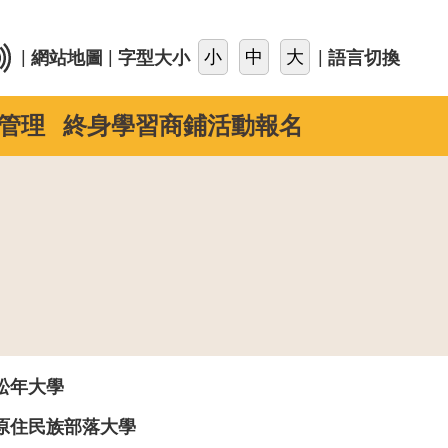
::
|
|
|
網站地圖
字型大小
語言切換
管理
終身學習商鋪活動報名
松年大學
原住民族部落大學