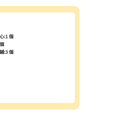
:1 個
 個
:3 個