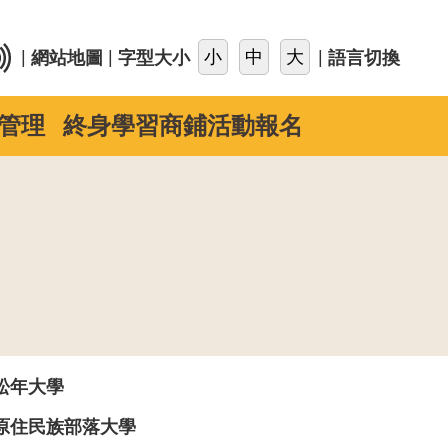
::
|
|
|
網站地圖
字型大小
語言切換
管理
終身學習商鋪活動報名
松年大學
原住民族部落大學