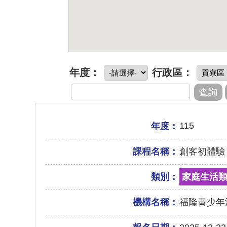
年度：
行政區：
115
年度：
課程名稱：
創客初體驗
類別：
家庭生活
機構名稱：
福隆青少年