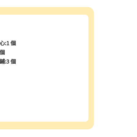
:1 個
 個
:3 個