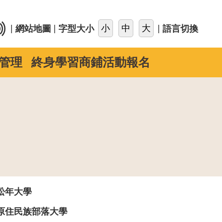
::
|
|
|
網站地圖
字型大小
語言切換
管理
終身學習商鋪活動報名
松年大學
原住民族部落大學