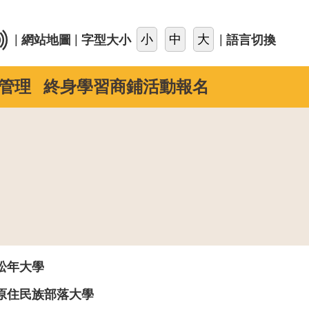
::
|
|
|
網站地圖
字型大小
語言切換
管理
終身學習商鋪活動報名
松年大學
原住民族部落大學