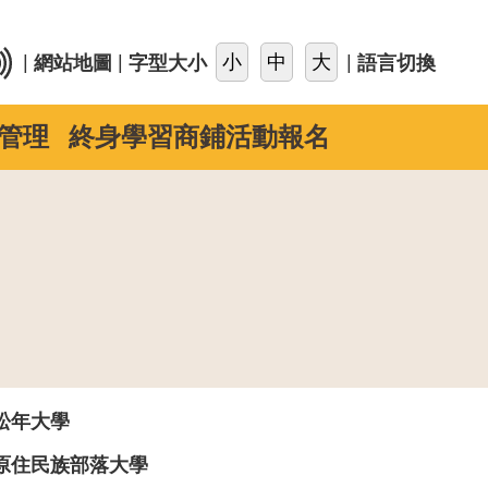
::
|
|
|
網站地圖
字型大小
語言切換
管理
終身學習商鋪活動報名
松年大學
原住民族部落大學