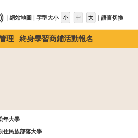
::
|
|
|
網站地圖
字型大小
語言切換
管理
終身學習商鋪活動報名
松年大學
原住民族部落大學