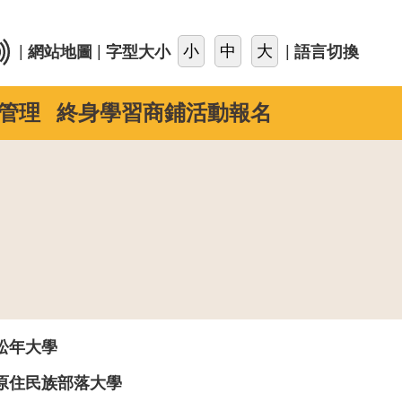
::
|
|
|
網站地圖
字型大小
語言切換
管理
終身學習商鋪活動報名
松年大學
原住民族部落大學