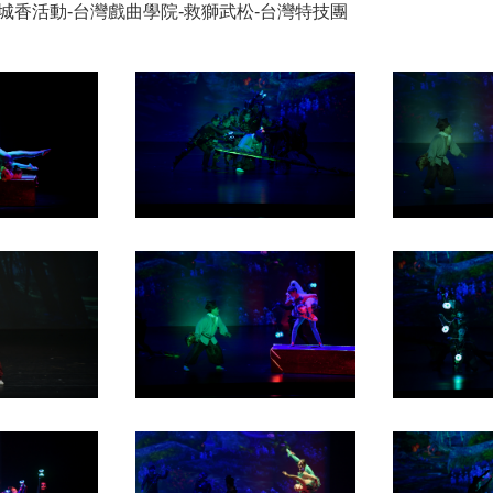
滿城香活動-台灣戲曲學院-救獅武松-台灣特技團