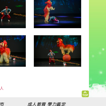
 人
市
成人教育 學力鑑定