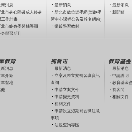
最新消息
最新消息
最新消息
新北市身心障礙成人終身
新北市數位樂學網(樂齡學
新聞稿
習工作計畫
習中心課程公告及報名網站)
新北市終身學習輔導團
樂齡學習教材
終身學習期刊
軍教育
補習班
教育基金
最新消息
最新消息
最新消息
童軍介紹
立案及未立案補習班資訊
申請說明
童軍營地
查詢
教育基金
其他
申請立案文件
答客問
申請變更資料
相關文件
相關文件
申請設立短期補習班注意
事項
法規查詢專區