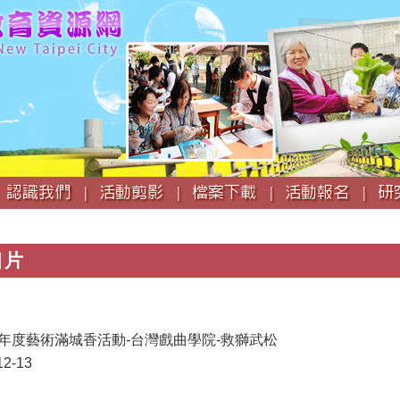
跳
到
主
要
內
容
認識我們 |
活動剪影 |
檔案下載 |
活動報名 |
研
相片
學年度藝術滿城香活動-台灣戲曲學院-救獅武松
2-13