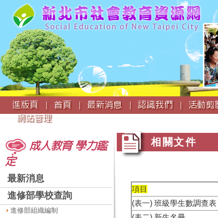
:::
進版頁 |
首頁 |
最新消息 |
認識我們 |
活動剪影
網站管理
:::
:::
相關文件
成人教育 學力鑑
定
最新消息
項目
進修部學校查詢
(表一) 班級學生數調查表
進修部組織編制
(表二) 新生名冊