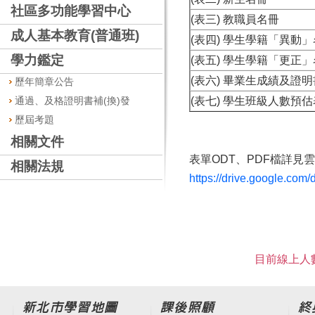
社區多功能學習中心
(表三) 教職員名冊
成人基本教育(普通班)
(表四) 學生學籍「異動
學力鑑定
(表五) 學生學籍「更正
(表六) 畢業生成績及證
歷年簡章公告
通過、及格證明書補(換)發
(表七) 學生班級人數預估
歷屆考題
相關文件
表單ODT、PDF檔詳見
相關法規
https://drive.google.c
目前線上人數
新北市學習地圖
課後照顧
終