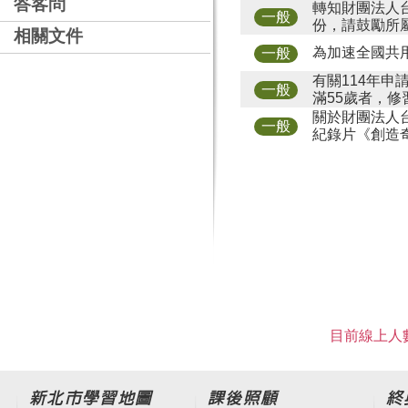
答客問
轉知財團法人
一般
份，請鼓勵所
相關文件
為加速全國共
一般
有關114年
一般
滿55歲者，
關於財團法人
一般
紀錄片《創造
目前線上人數
新北市學習地圖
課後照顧
終