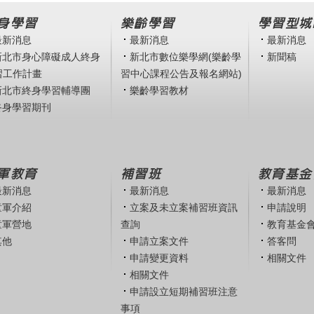
身學習
樂齡學習
學習型城
最新消息
最新消息
最新消息
新北市身心障礙成人終身
新北市數位樂學網(樂齡學
新聞稿
習工作計畫
習中心課程公告及報名網站)
新北市終身學習輔導團
樂齡學習教材
終身學習期刊
軍教育
補習班
教育基金
最新消息
最新消息
最新消息
童軍介紹
立案及未立案補習班資訊
申請說明
童軍營地
查詢
教育基金
其他
申請立案文件
答客問
申請變更資料
相關文件
相關文件
申請設立短期補習班注意
事項