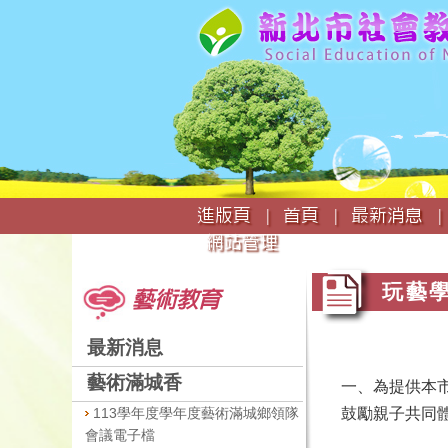
:::
進版頁 |
首頁 |
最新消息 |
網站管理
:::
:::
玩藝
藝術教育
最新消息
藝術滿城香
一、為提供本
113學年度學年度藝術滿城鄉領隊
鼓勵親子共同
會議電子檔