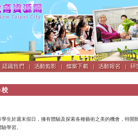
跳
到
主
要
內
容
認識我們 |
活動剪影 |
檔案下載 |
活動報名 |
研
學校
市學生於週末假日，擁有體驗及探索各種藝術之美的機會，特開
體驗學習。