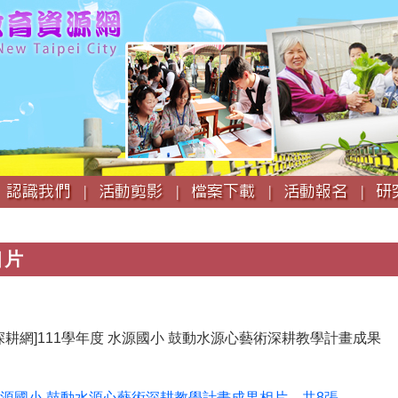
跳
到
主
要
內
容
認識我們 |
活動剪影 |
檔案下載 |
活動報名 |
研
相片
深耕網]111學年度 水源國小 鼓動水源心藝術深耕教學計畫成果