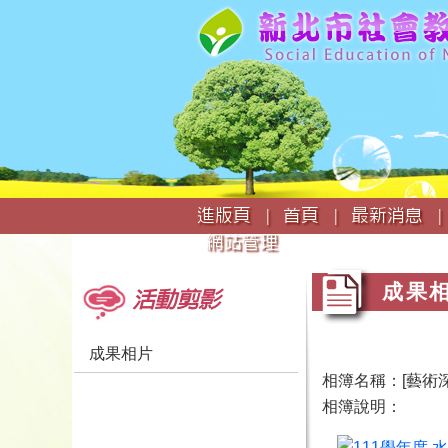
:::
進版頁 |
首頁 |
最新消息 |
網站管理
:::
:::
成果
活動剪影
成果相片
相簿名稱：[藝術
相簿說明：