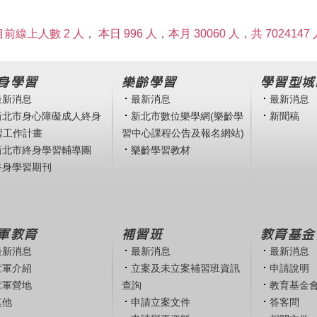
目前線上人數 2 人，
本日 996 人，本月 30060 人，共 7024147 
身學習
樂齡學習
學習型城
最新消息
最新消息
最新消息
新北市身心障礙成人終身
新北市數位樂學網(樂齡學
新聞稿
習工作計畫
習中心課程公告及報名網站)
新北市終身學習輔導團
樂齡學習教材
終身學習期刊
軍教育
補習班
教育基金
最新消息
最新消息
最新消息
童軍介紹
立案及未立案補習班資訊
申請說明
童軍營地
查詢
教育基金
其他
申請立案文件
答客問