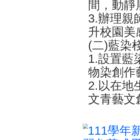
間，動靜
3.辦理
升校園美
(二)藍染棧
1.設置
物染創作
2.以在
文青藝文