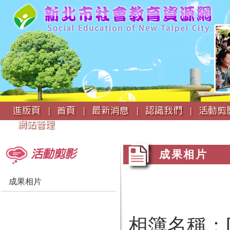
:::
進版頁 |
首頁 |
最新消息 |
認識我們 |
活動剪影
網站管理
:::
:::
活動剪影
成果相片
成果相片
相簿名稱：