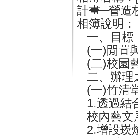
計畫─營造
相簿說明：
一、目標
(一)閒
(二)校
二、辦理
(一)竹清堂
1.透過
校內藝文
2.增設