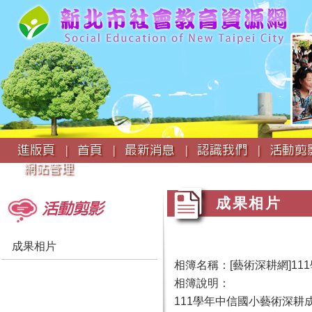
:::
進版頁 |
首頁 |
最新消息 |
認識我們 |
活動剪影
網站管理
:::
:::
成果相片
活動剪影
成果相片
相簿名稱：[藝術深耕網]1
相簿說明：
111學年中信國小藝術深耕