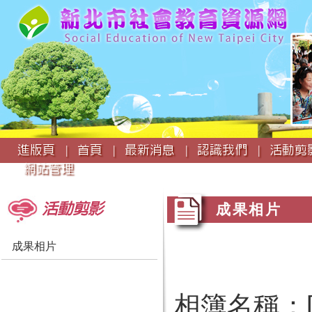
:::
進版頁 |
首頁 |
最新消息 |
認識我們 |
活動剪影
網站管理
:::
:::
活動剪影
成果相片
成果相片
相簿名稱：