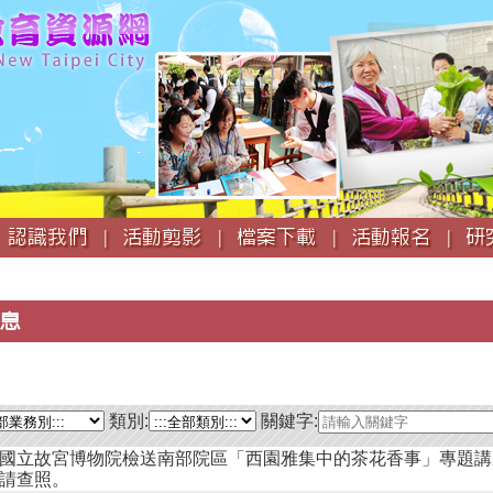
跳
到
主
要
內
容
認識我們 |
活動剪影 |
檔案下載 |
活動報名 |
研
息
類別:
關鍵字:
國立故宮博物院檢送南部院區「西園雅集中的茶花香事」專題講
請查照。