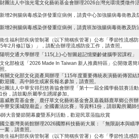
財團法人中強光電文化藝術基金會辦理2026台灣光環境獎徵件
新增2例腸病毒感染併發重症病例，請貴中心加強腸病毒衛教及
新增2例腸病毒感染併發重症病例，請貴班加強腸病毒衛教及防
衛生福利部疾病管制署（以下簡稱疾管署）公布「季節性流感防
15年2月修訂版）」，請配合辦理流感防疫工作，請查照。
陽明交通大學辦理「115(上)-心智圖超記憶樂齡健腦學習課程」
文化部檢送「2026 Made In Taiwan 新人推薦特區」公開徵
照。
有關文化部文化資產局辦理「115年度重要傳統表演藝術傳習結
歡迎國、高中師生或家長報名參加，請查照。
社團法人中華安得烈慈善協會辦理「第十一屆全國學藝競賽活動
1份，請鼓勵所屬學生踴躍參加。
嘉威教育基金會、鹿仔草文化藝術基金會及嘉義縣鹿草鄉公所辦理
中寮安溪城隍廟盃』全國書法比賽」等資料1份，請鼓勵所屬師
26師大音樂節開幕慶暨系列活動，歡迎民眾蒞臨欣賞
國立臺灣美術館辦理2026國際科技藝術大展：「無限副本與瞄
一案，請查照。
衛生福利部疾病管制署（以下簡稱疾管署）公布「季節性流感防