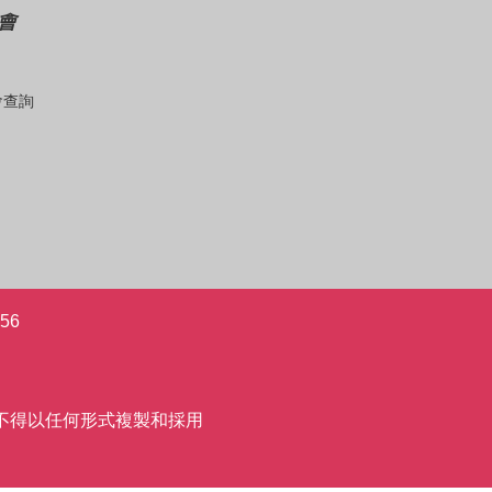
會
會查詢
56
允許,不得以任何形式複製和採用