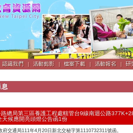
跳
到
主
要
內
容
認識我們 |
活動剪影 |
檔案下載 |
活動報名 |
研
消息
公路總局第三區養護工程處轄管台9線南迴公路377K+282(
全天候應開亮頭燈公告函1份
交通局111年4月20日新北交秘字第1110732311號函。