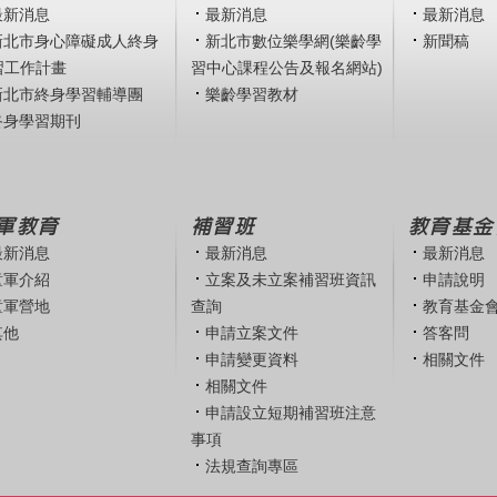
最新消息
最新消息
最新消息
新北市身心障礙成人終身
新北市數位樂學網(樂齡學
新聞稿
習工作計畫
習中心課程公告及報名網站)
新北市終身學習輔導團
樂齡學習教材
終身學習期刊
軍教育
補習班
教育基金
最新消息
最新消息
最新消息
童軍介紹
立案及未立案補習班資訊
申請說明
童軍營地
查詢
教育基金
其他
申請立案文件
答客問
申請變更資料
相關文件
相關文件
申請設立短期補習班注意
事項
法規查詢專區