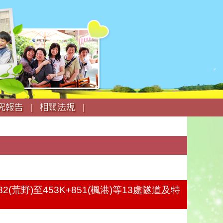
究報告 |
相關法規 |
荒野)至453K+851(楓港)等13處隧道及特