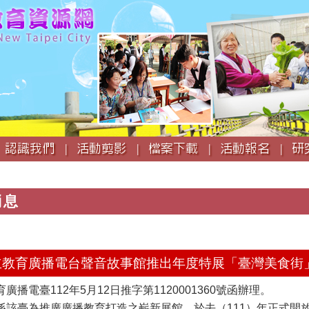
跳
到
主
要
內
容
認識我們 |
活動剪影 |
檔案下載 |
活動報名 |
研
消息
知國立教育廣播電台聲音故事館推出年度特展「臺灣美食
播電臺112年5月12日推字第1120001360號函辦理。
係該臺為推廣廣播教育打造之嶄新展館，於去（111）年正式開