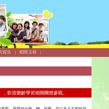
究報告 |
相關法規 |
街」，歡迎樂齡學習相關團體參觀。
放參觀。展覽融合聽、觸、視覺，並以多元互動性裝