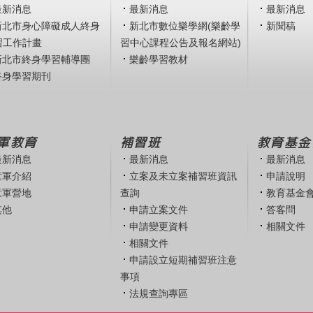
最新消息
最新消息
最新消息
新北市身心障礙成人終身
新北市數位樂學網(樂齡學
新聞稿
習工作計畫
習中心課程公告及報名網站)
新北市終身學習輔導團
樂齡學習教材
終身學習期刊
軍教育
補習班
教育基金
最新消息
最新消息
最新消息
童軍介紹
立案及未立案補習班資訊
申請說明
童軍營地
查詢
教育基金
其他
申請立案文件
答客問
申請變更資料
相關文件
相關文件
申請設立短期補習班注意
事項
法規查詢專區