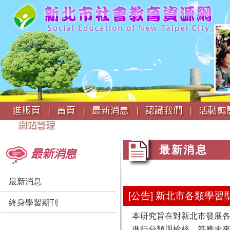
:::
進版頁 |
首頁 |
最新消息 |
認識我們 |
活動剪影
網站管理
:::
:::
最新消息
最新消息
最新消息
[公告] 新北市各類學
終身學習期刊
本研究旨在對新北市發展
進行分類與檢核，符應未